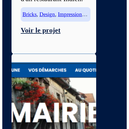
Bricks
,
Design
,
Impression
,
Maquette
,
WooCom
Voir le projet